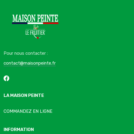
Pour nous contacter :
contact@maisonpeinte.fr
LA MAISON PEINTE
COMMANDEZ EN LIGNE
INFORMATION