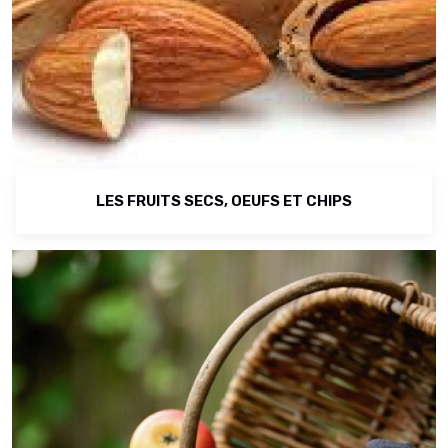
LES FRUITS SECS, OEUFS ET CHIPS