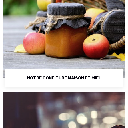
NOTRE CONFITURE MAISON ET MIEL