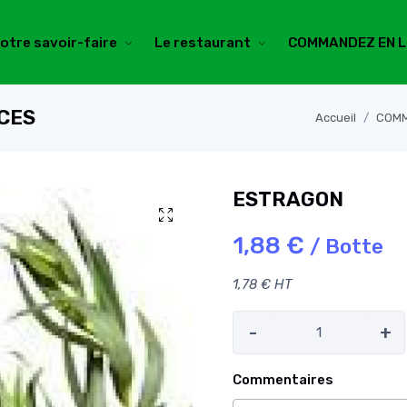
otre savoir-faire
Le restaurant
COMMANDEZ EN L
ICES
Accueil
COMM
ESTRAGON
1,88 €
/ Botte
1,78 € HT
-
+
Commentaires