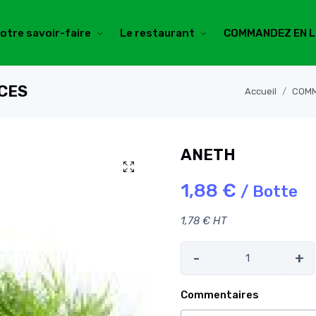
otre savoir-faire
Le restaurant
COMMANDEZ EN L
ICES
Accueil
COMM
ANETH
1,88 €
/ Botte
1,78 € HT
-
+
Commentaires