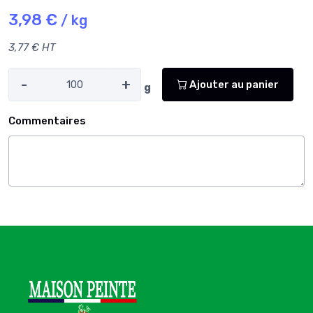
3,98 €
/ kg
3,77 € HT
-
+
Ajouter au panier
g
Commentaires