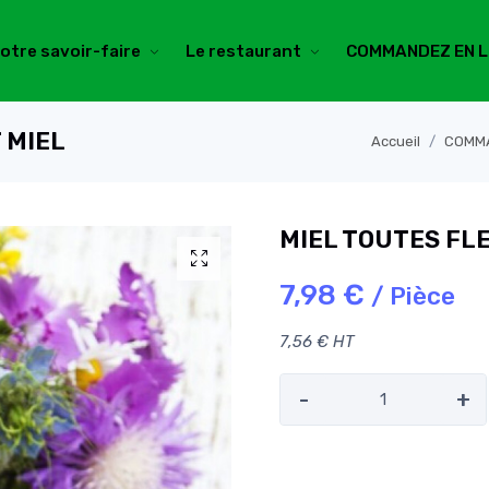
otre savoir-faire
Le restaurant
COMMANDEZ EN L
 MIEL
Accueil
COMMA
MIEL TOUTES FL
7,98 €
/ Pièce
7,56 € HT
-
+