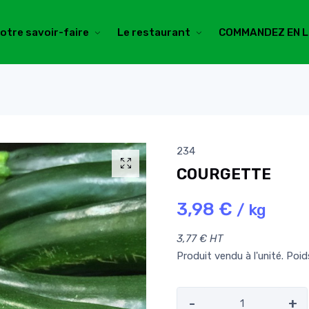
otre savoir-faire
Le restaurant
COMMANDEZ EN L
234
COURGETTE
3,98 €
/ kg
3,77 € HT
Produit vendu à l'unité. Poi
-
+