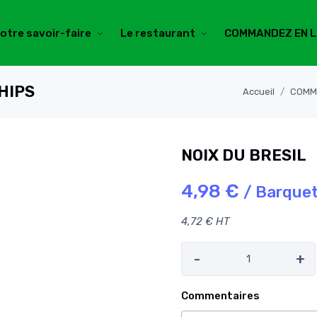
otre savoir-faire
Le restaurant
COMMANDEZ EN L
HIPS
Accueil
COMM
NOIX DU BRESIL
4,98 €
/ Barque
4,72 € HT
-
+
Commentaires