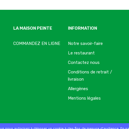
LA MAISON PEINTE
INFORMATION
COMMANDEZ EN LIGNE
Notre savoir-faire
Le restaurant
Contactez nous
Conditions de retrait /
livraison
Allergènes
Mentions légales
commande sur internet et en magasin
ous nous autorisez à déposer un cookie à des fins de mesure d'audience.
En sa