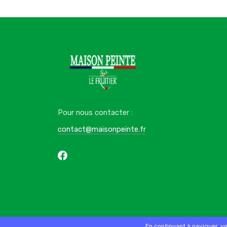
Pour nous contacter :
contact@maisonpeinte.fr
© 2026 - Logiciel
SaasFood - Logiciel de gestion de 
En continuant à naviguer, v