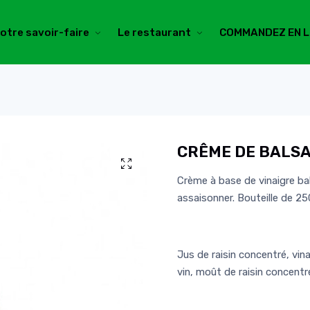
otre savoir-faire
Le restaurant
COMMANDEZ EN L
CRÊME DE BALSA
Crème à base de vinaigre b
assaisonner. Bouteille de 25
Jus de raisin concentré, vi
vin, moût de raisin concentr